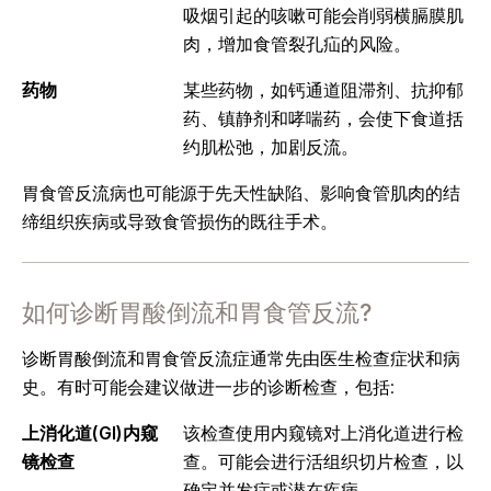
吸烟引起的咳嗽可能会削弱横膈膜肌
肉，增加食管裂孔疝的风险。
药物
某些药物，如钙通道阻滞剂、抗抑郁
药、镇静剂和哮喘药，会使下食道括
约肌松弛，加剧反流。
胃食管反流病也可能源于先天性缺陷、影响食管肌肉的结
缔组织疾病或导致食管损伤的既往手术。
如何诊断胃酸倒流和胃食管反流?
诊断胃酸倒流和胃食管反流症通常先由医生检查症状和病
史。有时可能会建议做进一步的诊断检查，包括:
上消化道(GI)内窥
该检查使用内窥镜对上消化道进行检
镜检查
查。可能会进行活组织切片检查，以
确定并发症或潜在疾病。