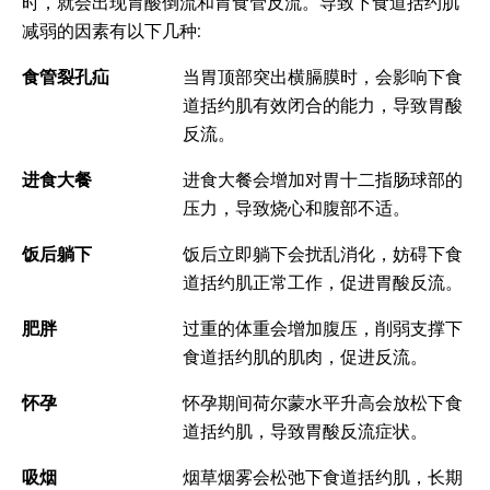
时，就会出现胃酸倒流和胃食管反流。导致下食道括约肌
减弱的因素有以下几种:
食管裂孔疝
当胃顶部突出横膈膜时，会影响下食
道括约肌有效闭合的能力，导致胃酸
反流。
进食大餐
进食大餐会增加对胃十二指肠球部的
压力，导致烧心和腹部不适。
饭后躺下
饭后立即躺下会扰乱消化，妨碍下食
道括约肌正常工作，促进胃酸反流。
肥胖
过重的体重会增加腹压，削弱支撑下
食道括约肌的肌肉，促进反流。
怀孕
怀孕期间荷尔蒙水平升高会放松下食
道括约肌，导致胃酸反流症状。
吸烟
烟草烟雾会松弛下食道括约肌，长期