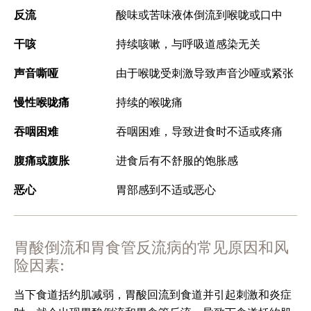
反流
酸味或苦味液体倒流到喉咙或口中
干咳
持续咳嗽，与呼吸道感染无关
声音嘶哑
由于喉咙受刺激导致声音沙哑或紧张
慢性喉咙痛
持续的喉咙痛
吞咽困难
吞咽困难，导致进食时不适或疼痛
腹痛或腹胀
进食后有不舒服的饱胀感
恶心
胃部感到不适或恶心
胃酸倒流和胃食管反流病的常见原因和风
险因素:
当下食道括约肌减弱，胃酸回流到食道并引起刺激和炎症