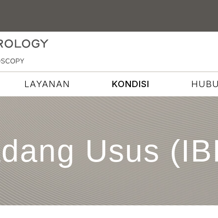
LAYANAN
KONDISI
HUBU
adang Usus (IB