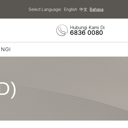
Select Language:
English
中文
Bahasa
Hubungi Kami Di
6836 0080
NGI
D)