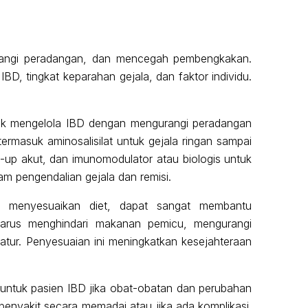
rangi peradangan, dan mencegah pembengkakan.
BD, tingkat keparahan gejala, dan faktor individu.
uk mengelola IBD dengan mengurangi peradangan
rmasuk aminosalisilat untuk gejala ringan sampai
re-up akut, dan imunomodulator atau biologis untuk
m pengendalian gejala dan remisi.
i menyesuaikan diet, dapat sangat membantu
harus menghindari makanan pemicu, mengurangi
ratur. Penyesuaian ini meningkatkan kesejahteraan
untuk pasien IBD jika obat-obatan dan perubahan
enyakit secara memadai atau jika ada komplikasi.