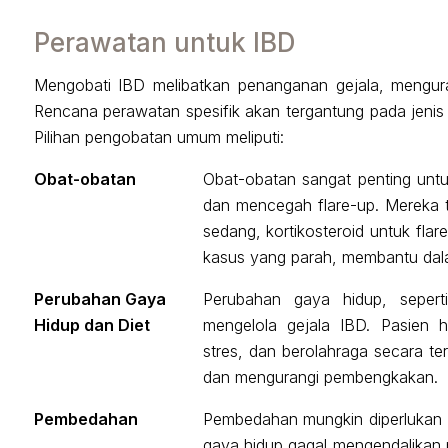
Perawatan untuk IBD
Mengobati IBD melibatkan penanganan gejala, mengu
Rencana perawatan spesifik akan tergantung pada jenis I
Pilihan pengobatan umum meliputi:
Obat-obatan
Obat-obatan sangat penting unt
dan mencegah flare-up. Mereka te
sedang, kortikosteroid untuk fla
kasus yang parah, membantu dala
Perubahan Gaya
Perubahan gaya hidup, sepert
Hidup dan Diet
mengelola gejala IBD. Pasien 
stres, dan berolahraga secara te
dan mengurangi pembengkakan.
Pembedahan
Pembedahan mungkin diperlukan 
gaya hidup gagal mengendalikan p