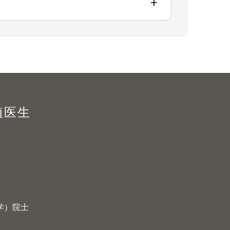
+
植医生
学）院士